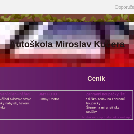
Doporuču
Autoškola Miroslav Kučera
Ceník
vení dílen - nářadí
JMY FOTO
Zahradní houpačky, šití
 Nářadí Nástroje stroje
Jimmy Photos...
Stříška,sedák na zahradní
ský nábytek, hevery,
houpačky
avky
Šijeme na míru, stříšky,
sedáky
Tvorba webových stránek a e-shopů