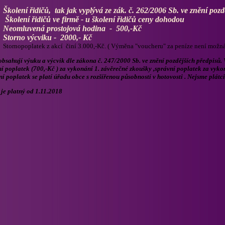
Školení řidičů, tak jak vyplývá ze zák. č. 262/2006 Sb. ve znění poz
Školení řidičů ve firmě - u školení řidičů ceny dohodou
Neomluvená prostojová hodina - 500,-Kč
Storno výcviku - 2000,- Kč
Stornopoplatek z akcí činí 3.000,-Kč. ( Výměna "voucheru" za peníze není možná
bsahují výuku a výcvik dle zákona č. 247/2000 Sb. ve znění pozdějších předpisů. 
í poplatek (700,-Kč ) za vykonání 1. závěrečné zkoušky ,správní poplatek za vyko
í poplatek se platí úřadu obce s rozšířenou působností v hotovosti . Nejsme plátc
je platný od 1.11.2018