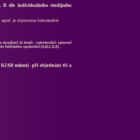
k. B
dle individuálního studijního
apod. je stanovena individuálně
po dosažení 12 bodů - vybodování, uplynutí
in řidičského oprávnění (A,B,C,D,E) .
- Kč/60 minut)
-
při objednání tří a