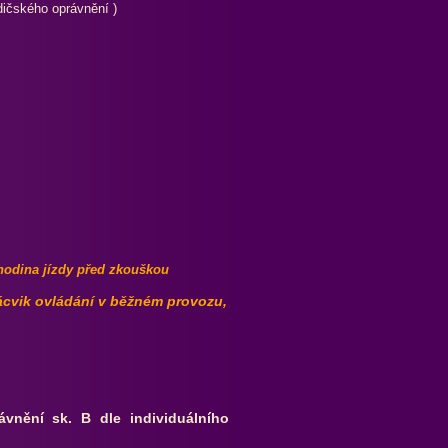
oprávnění )
hodina jízdy před zkouškou
ácvik ovládání v běžném provozu,
ávnění sk. B dle individuálního