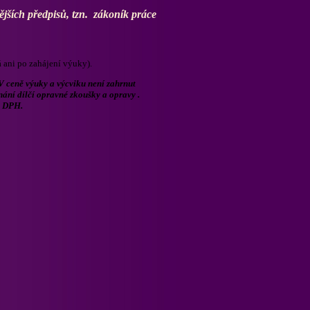
dějších předpisů, tzn. zákoník práce
 ani po zahájení výuky).
V ceně výuky a výcviku není zahrnut
nání dílčí opravné zkoušky a opravy .
i DPH.