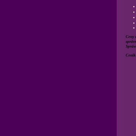
Ceny o
správn
Správn
Ceník 