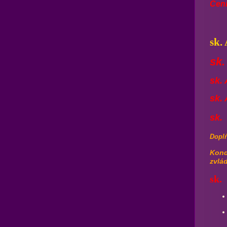
Cení
sk.
sk
sk.
sk. 
sk.
Dopl
Kond
zvlá
sk.