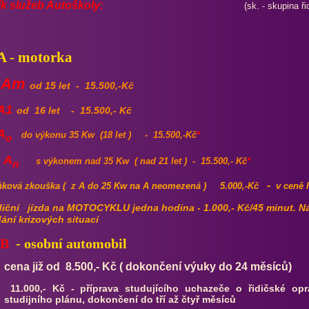
k služeb Autoškoly:
(sk. - skupina řidičského 
 A - motorka
. Am
od 15 let - 15.500,-Kč
 A1
od 16 let - 15.500,- Kč
A
do výkonu 35 Kw (18 let ) - 15.500,-Kč
*
o
 A
s výkonem nad 35 Kw ( nad 21 let ) - 15.500,- Kč
*
n
-
ňková zkouška ( z A do 25 Kw na A neomezená ) 5.000,-Kč
v ceně 
iční jízda na MOTOCYKLU jedna hodina - 1.000,- Kč/45 minut. N
dání krizových situací
 B
- osobní automobil
cena již od 8.500,- Kč ( dokončení výuky do 24 měsíců)
11.000,-
Kč
-
příprava studujícího uchazeče o řidičské opr
studijního plánu, dokončení do tří až čtyř měsíců