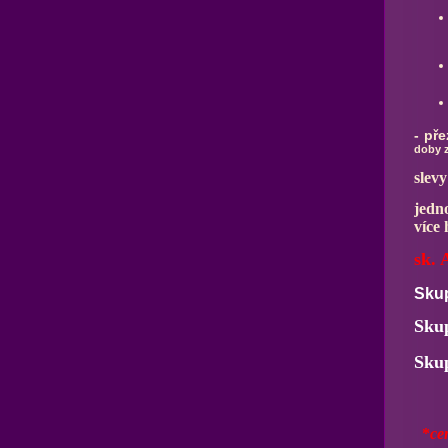
- př
doby z
slev
jedn
více
sk. 
Sku
Sku
Sku
*
ce