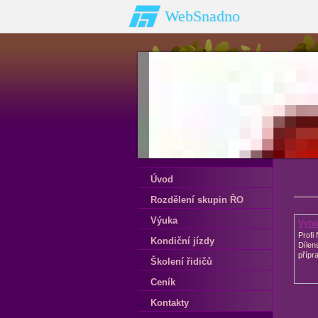
WebSnadno
Úvod
Rozdělení skupin ŘO
Výuka
Vyba
Profi
Kondiční jízdy
Dílen
přípr
Školení řidičů
Ceník
Kontakty