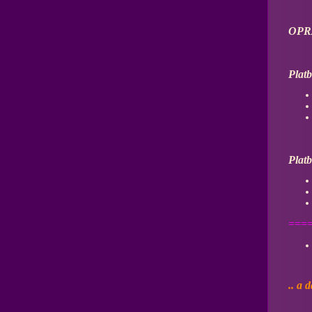
OPR
Plat
Plat
====
.. a d