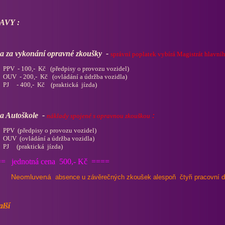
AVY :
ba za vykonání opravné zkoušky -
správní poplatek vybírá Magistrát hlavní
PPV - 100,- Kč (předpisy o provozu vozidel)
OUV - 200,- Kč (ovládání a údržba vozidla)
PJ - 400,- Kč (praktická jízda)
ba Autoškole -
:
náklady spojené s opravnou zkouškou
PPV (předpisy o provozu vozidel)
OUV (ovládání a údržba vozidla)
PJ (praktická jízda)
= jednotná cena 500,- Kč ====
Neomluvená
absence u závěrečných zkoušek alespoň čtyři pracovní d
alší