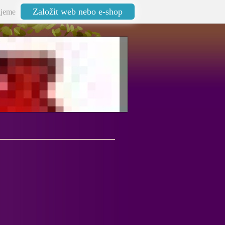
Založit web nebo e-shop
jeme