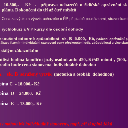
10.500,- Kč - příprava uchazečů o řidičské oprávnění s
plánu.
Dokončení do tří až čtyř měsíců
Cena za výuku a výcvik uchazeče o ŘP při platbě poukázkami, stravenkami 
rychlokurz a VIP kurzy dle osobní dohody
ezkoušení odborné způsobilosti sk. B 5.000,- Kč,
(vrácení oprávnění 
ákazu řízení)
- individuální stanovení ceny přezkoušení odb. způsobilosti u více skup
y stálým zákazníkům
otlivá hodina kondiční jízdy osobní auto 450,-Kč/45 minut , (500,
 hodin bude cena stanovena individuálně dohodou
A + sk. B
sdružený výcvik
(motorka a osobák dohodnou)
pina
C - 18.000,
- Kč
pina
D - 24.000,- Kč
pina
E - 13.000,- Kč
ny mohou být individuálně stanoveny, např. při skupině žáků