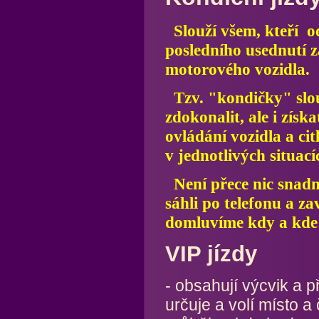
Slouží všem, kteří o
posledního usednutí z
motorového vozidla.
Tzv. "kondičky" slouž
zdokonalit, ale i zís
ovládání vozidla a ci
v jednotlivých situac
Není přece nic snadně
sáhli po telefonu a z
domluvíme kdy a kde s
VIP jízdy
- obsahují výcvik a 
určuje a volí místo 