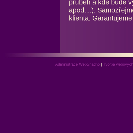
průběh a kde bude vý
apod....). Samozřejmo
klienta. Garantujeme 
Administrace WebSnadno
|
Tvorba webových