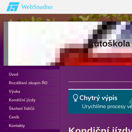
WebSnadno
Autoškola
Úvod
Rozdělení skupin ŘO
Výuka
Kondiční jízdy
Školení řidičů
Ceník
Kontakty
Kondiční jízdy